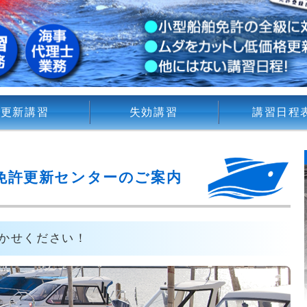
更新講習
失効講習
講習日程
免許更新センターのご案内
かせください！